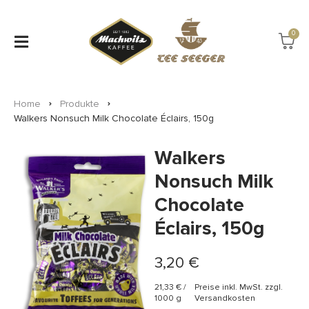
0
Home
Produkte
Walkers Nonsuch Milk Chocolate Éclairs, 150g
Walkers
Nonsuch Milk
Chocolate
Éclairs, 150g
3,20
€
21,33
€
/
Preise inkl. MwSt. zzgl.
1000
g
Versandkosten