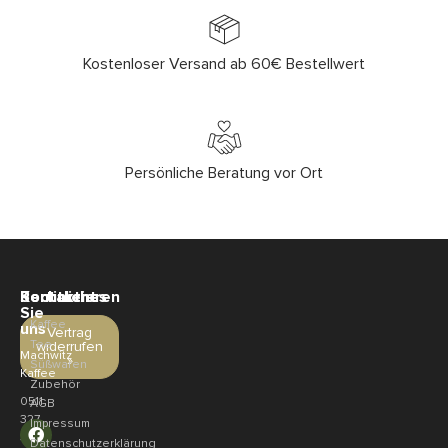
Kostenloser Versand ab 60€ Bestellwert
Persönliche Beratung vor Ort
Sortiment
Rechtliches
Kontaktieren
Sie
Kaffee
uns
Vertrag
Tee
widerrufen
Machwitz
»
Süßwaren
Kaffee
Zubehör
0511
AGB
327
Impressum
321
Datenschutzerklärung