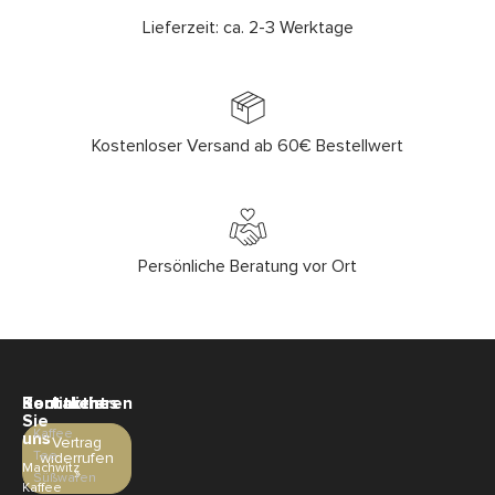
Lieferzeit: ca. 2-3 Werktage
Kostenloser Versand ab 60€ Bestellwert
Persönliche Beratung vor Ort
Sortiment
Rechtliches
Kontaktieren
Sie
Kaffee
uns
Vertrag
Tee
widerrufen
Machwitz
»
Süßwaren
Kaffee