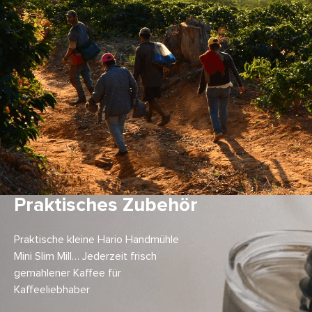
Praktisches Zubehör
Praktische kleine Hario Handmühle
Mini Slim Mill… Jederzeit frisch
gemahlener Kaffee für
Kaffeeliebhaber