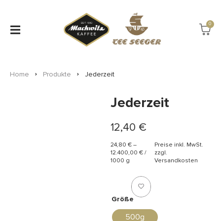
0
Home
Produkte
Jederzeit
Jederzeit
12,40
€
24,80
€
–
Preise inkl. MwSt.
12.400,00
€
/
zzgl.
1000
g
Versandkosten
Größe
500g