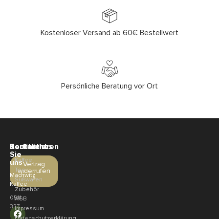
Kostenloser Versand ab 60€ Bestellwert
Persönliche Beratung vor Ort
Sortiment
Rechtliches
Kontaktieren
Sie
Kaffee
uns
Vertrag
Tee
widerrufen
Machwitz
»
Süßwaren
Kaffee
Zubehör
0511
AGB
327
Impressum
321
Datenschutzerklärung