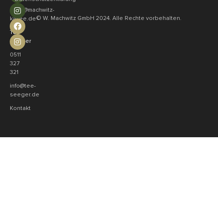
shop@machwitz-
© W. Machwitz GmbH 2024. Alle Rechte vorbehalten.
kaffee.de
Tee
Seeger
0511
327
321
info@tee-
seeger.de
Kontakt