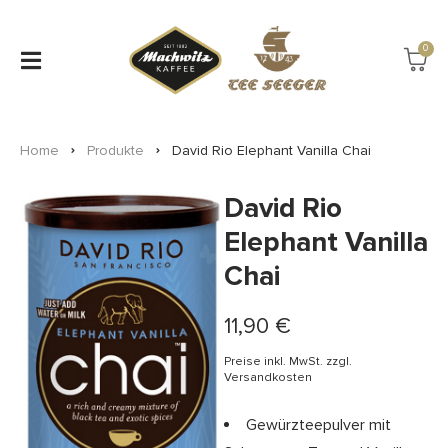
0
Home
Produkte
David Rio Elephant Vanilla Chai
David Rio
Elephant Vanilla
Chai
11,90
€
Preise inkl. MwSt. zzgl.
Versandkosten
Gewürzteepulver mit