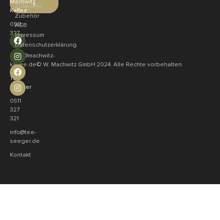
Machwitz
»
Süßwaren
Kaffee
Zubehör
0511
AGB
327
Impressum
321
Datenschutzerklärung
shop@machwitz-
© W. Machwitz GmbH 2024. Alle Rechte vorbehalten.
kaffee.de
Tee
Seeger
0511
327
321
info@tee-
seeger.de
Kontakt