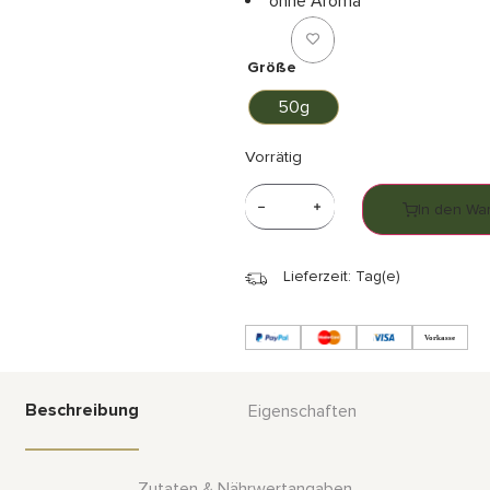
ohne Aroma
Größe
50g
Vorrätig
In den Wa
Lieferzeit: Tag(e)
Beschreibung
Eigenschaften
Zutaten & Nährwertangaben