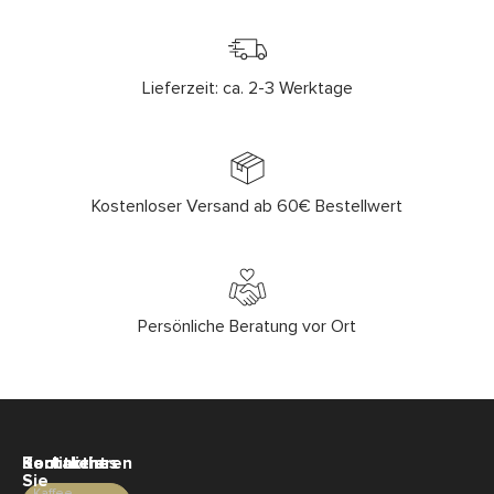
Lieferzeit: ca. 2-3 Werktage
Kostenloser Versand ab 60€ Bestellwert
Persönliche Beratung vor Ort
Sortiment
Rechtliches
Kontaktieren
Sie
Kaffee