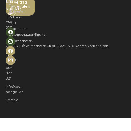
uns
Vertrag
Tee
widerrufen
Machwitz
»
Süßwaren
Kaffee
Zubehör
0511
AGB
327
Impressum
321
Datenschutzerklärung
shop@machwitz-
© W. Machwitz GmbH 2024. Alle Rechte vorbehalten.
kaffee.de
Tee
Seeger
0511
327
321
info@tee-
seeger.de
Kontakt