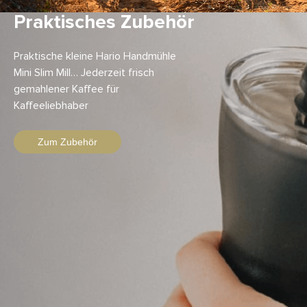
Praktisches Zubehör
Praktische kleine Hario Handmühle
Mini Slim Mill… Jederzeit frisch
gemahlener Kaffee für
Kaffeeliebhaber
Zum Zubehör