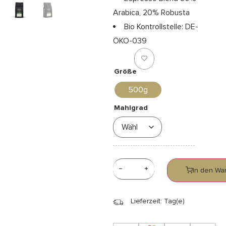
Arabica, 20% Robusta
Bio Kontrollstelle: DE-
ÖKO-039
Größe
500g
Mahlgrad
In den Wa
Lieferzeit: Tag(e)