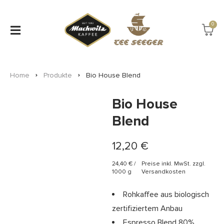
0
Home
Produkte
Bio House Blend
Bio House
Blend
12,20
€
24,40
€
/
Preise inkl. MwSt. zzgl.
1000
g
Versandkosten
Rohkaffee aus biologisch
zertifiziertem Anbau
Espresso Blend 80%