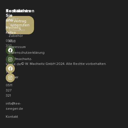
Sortiment
Rechtliches
Kontaktieren
Sie
Kaffee
uns
Vertrag
Tee
widerrufen
Machwitz
»
Süßwaren
Kaffee
Zubehör
0511
AGB
327
Impressum
321
Datenschutzerklärung
shop@machwitz-
© W. Machwitz GmbH 2024. Alle Rechte vorbehalten.
kaffee.de
Tee
Seeger
0511
327
321
info@tee-
seeger.de
Kontakt