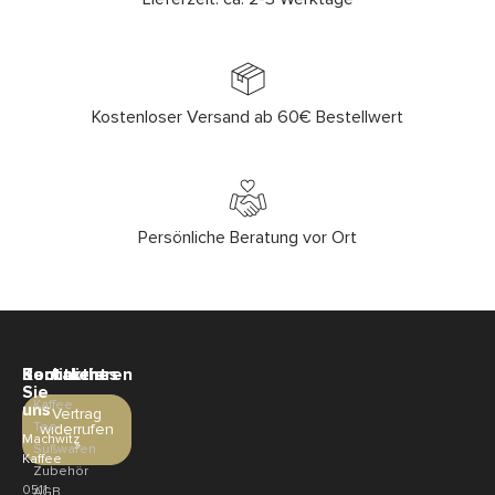
Kostenloser Versand ab 60€ Bestellwert
Persönliche Beratung vor Ort
Sortiment
Rechtliches
Kontaktieren
Sie
Kaffee
uns
Vertrag
Tee
widerrufen
Machwitz
»
Süßwaren
Kaffee
Zubehör
0511
AGB