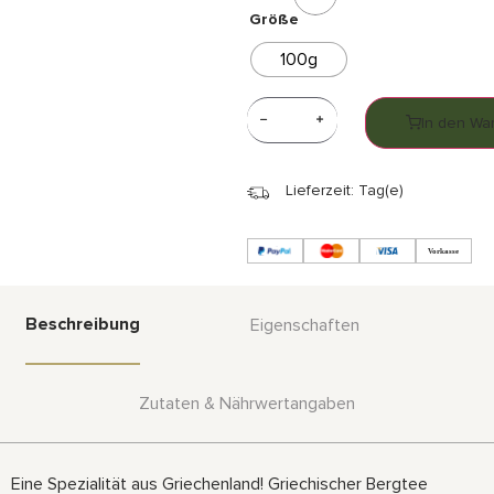
Größe
100g
In den Wa
Lieferzeit: Tag(e)
Beschreibung
Eigenschaften
Zutaten & Nährwertangaben
Eine Spezialität aus Griechenland! Griechischer Bergtee