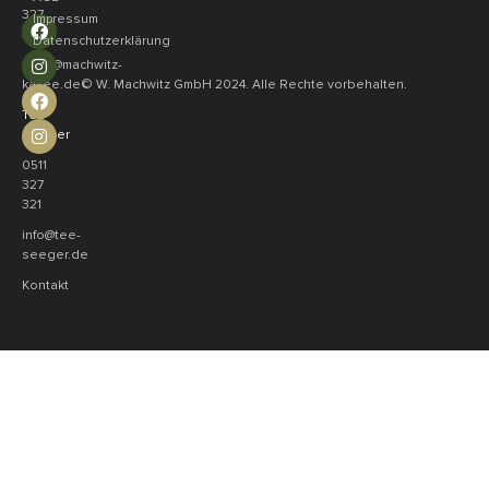
327
Impressum
321
Datenschutzerklärung
shop@machwitz-
© W. Machwitz GmbH 2024. Alle Rechte vorbehalten.
kaffee.de
Tee
Seeger
0511
327
321
info@tee-
seeger.de
Kontakt