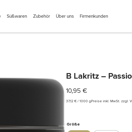
e
Süßwaren
Zubehör
Über uns
Firmenkunden
B Lakritz – Passio
10,95
€
37,12
€
/
1000
g
Preise inkl. MwSt. zzgl.
Größe