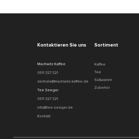
Kontaktieren Sie uns
Sortiment
Machwitz Kaffee
Kaffee
Tee
0511 327 321
Süßwaren
zentrale@machwitz-kaffee.de
Zubehör
Tee Seeger
0511 327 321
info@tee-seeger.de
Kontakt