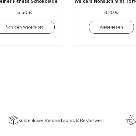
iner Fitness Schokolade
Walkers Nonsuch Mint Toffe
6,50
€
3,20
€
In den Warenkorb
Weiterlesen
Kostenloser Versand ab 60€ Bestellwert