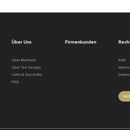
Über Uns
Firmenkunden
Recht
Über Machwitz
AGB
Über Tee Seeger
Impres
Cafés & Geschäfte
Datens
FAQ
Ver