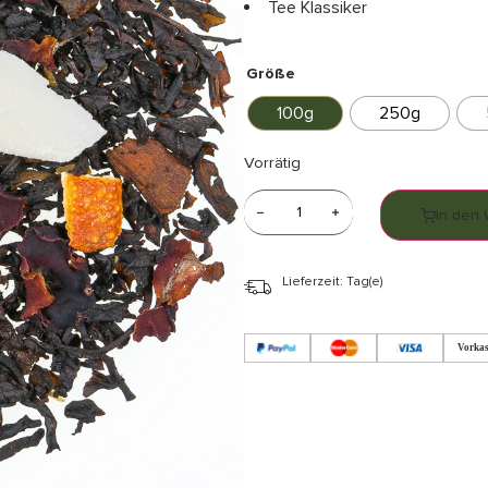
Tee Klassiker
Größe
100g
250g
Vorrätig
In den
Lieferzeit: Tag(e)