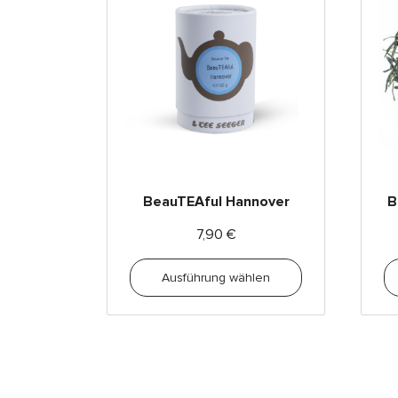
BeauTEAful Hannover
B
7,90
€
Ausführung wählen