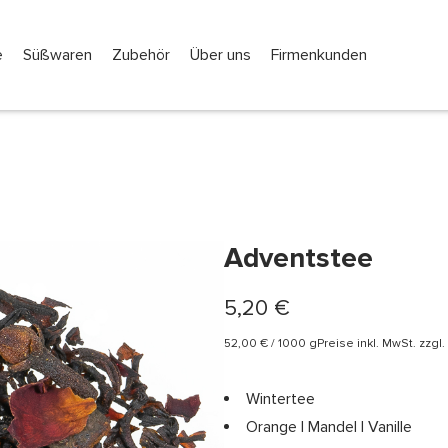
e
Süßwaren
Zubehör
Über uns
Firmenkunden
Adventstee
5,20
€
52,00
€
/
1000
g
Preise inkl. MwSt. zzg
Wintertee
Orange | Mandel | Vanille